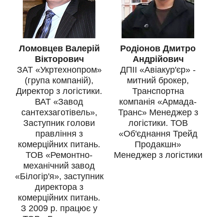
Ломовцев Валерій
Родіонов Дмитро
Вікторович
Андрійович
ЗАТ «Укртехнопром»
ДПІІ «Авіакур'єр» -
(група компаній),
митний брокер,
Директор з логістики.
Транспортна
ВАТ «Завод
компанія «Армада-
сантехзаготівель»,
Транс» Менеджер з
Заступник голови
логістики. ТОВ
правління з
«Об'єднання Трейд
комерційних питань.
Продакшн»
ТОВ «Ремонтно-
Менеджер з логістики
механічний завод
«Білогір'я», заступник
директора з
комерційних питань.
З 2009 р. працює у