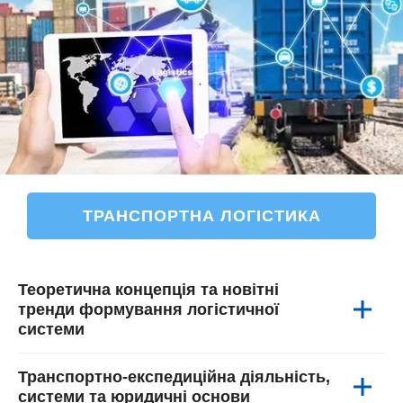
ТРАНСПОРТНА ЛОГІСТИКА
Теоретична концепція та новітні
тренди формування логістичної
системи
Новітні тренди в логістиці та їхнє
Транспортно-експедиційна діяльність,
історичне коріння.
системи та юридичні основи
Сучасні логістичні концепції.